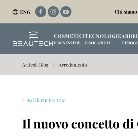
Chi siamo
ENG
Passa al contenuto principale
COSMETICI
TECNOLOGIE
ARRE
E BENESSERE
E SOLARIUM
E PROG
Articoli Blog
Arredamento
29 Dicembre 2021
Il nuovo concetto di