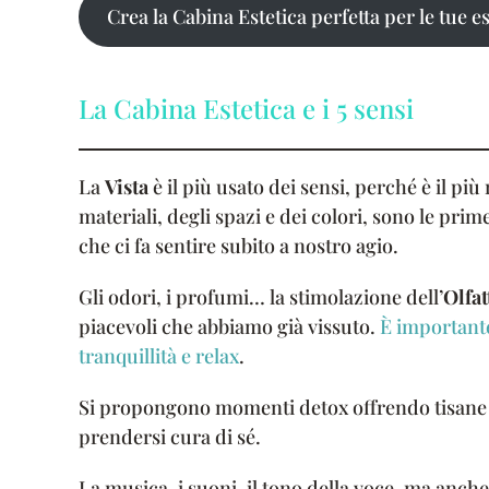
Crea la Cabina Estetica perfetta per le tue e
La Cabina Estetica e i 5 sensi
La
Vista
è il più usato dei sensi, perché è il più 
materiali, degli spazi e dei colori, sono le pr
che ci fa sentire subito a nostro agio.
Gli odori, i profumi… la stimolazione dell’
Olfat
piacevoli che abbiamo già vissuto.
È important
tranquillità e relax
.
Si propongono momenti detox offrendo tisane a
prendersi cura di sé.
La musica, i suoni, il tono della voce, ma anche 