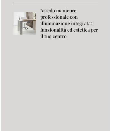
Arredo manicure
professionale con
illuminazione integrata:
funzionalità ed estetica per
il tuo centro