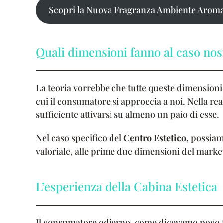
Scopri la Nuova Fragranza Ambiente Aroma
Quali dimensioni fanno al caso nos
La teoria vorrebbe che tutte queste dimension
cui il consumatore si approccia a noi. Nella rea
sufficiente attivarsi su almeno un paio di esse.
Nel caso specifico del
Centro Estetico
, possiam
valoriale, alle prime due dimensioni del marke
L’esperienza della Cabina Estetica
Il consumatore odierno, come dicevamo poco fa,