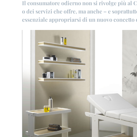
Il consumatore odierno non si rivolge più al Ce
o dei servizi che offre, ma anche – e soprattut
essenziale appropriarsi di un nuovo concetto d