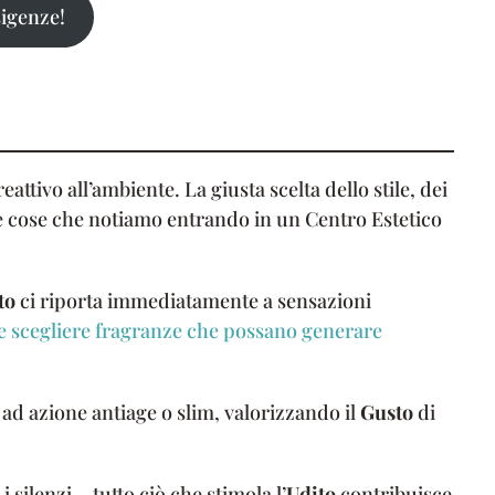
sigenze!
reattivo all’ambiente. La giusta scelta dello stile, dei
ime cose che notiamo entrando in un Centro Estetico
to
ci riporta immediatamente a sensazioni
e scegliere fragranze che possano generare
d azione antiage o slim, valorizzando il
Gusto
di
i silenzi… tutto ciò che stimola l’
Udito
contribuisce