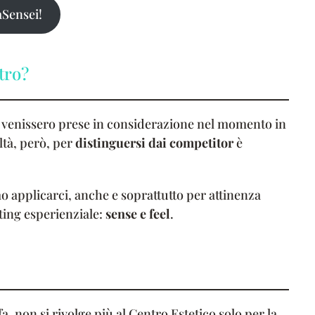
Sensei!
tro?
i venissero prese in considerazione nel momento in
ltà, però, per
distinguersi dai competitor
è
o applicarci, anche e soprattutto per attinenza
ting esperienziale:
sense e feel
.
 non si rivolge più al Centro Estetico solo per la