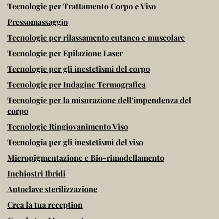
Tecnologie per Trattamento Corpo e Viso
Pressomassaggio
Tecnologie per rilassamento cutaneo e muscolare
Tecnologie per Epilazione Laser
Tecnologie per gli inestetismi del corpo
Tecnologie per Indagine Termografica
Tecnologie per la misurazione dell’impendenza del
corpo
Tecnologie Ringiovanimento Viso
Tecnologia per gli inestetismi del viso
Micropigmentazione e Bio-rimodellamento
Inchiostri Ibridi
Autoclave sterilizzazione
Crea la tua reception