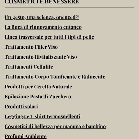
COSMETICI E BENESSERE
Un gesto, una scienza, oneneed®
La linea di rinnovamento cutaneo
Linea trasversale per tutti i tipi di pelle
Trattamento Filler Viso
Trattamento Rivitalizzante Viso
Trattamenti Cellulite
Trattamento Corpo Tonificante e Riducente
Prodotti per Ceretta Naturale
Epilazione Pasta di Zucchero
Prodotti solari
Leggings e t-shirt termosnellenti
Cosmetici di bellezza per mamma e bambino
Profumi Ambiente