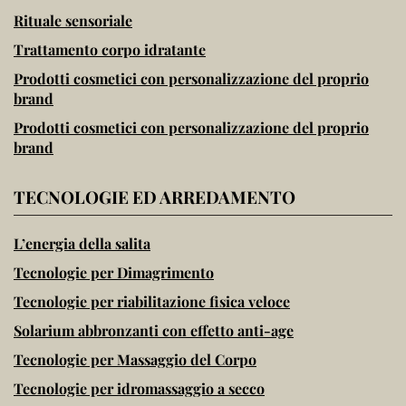
Rituale sensoriale
Trattamento corpo idratante
Prodotti cosmetici con personalizzazione del proprio
brand
Prodotti cosmetici con personalizzazione del proprio
brand
TECNOLOGIE ED ARREDAMENTO
L’energia della salita
Tecnologie per Dimagrimento
Tecnologie per riabilitazione fisica veloce
Solarium abbronzanti con effetto anti-age
Tecnologie per Massaggio del Corpo
Tecnologie per idromassaggio a secco