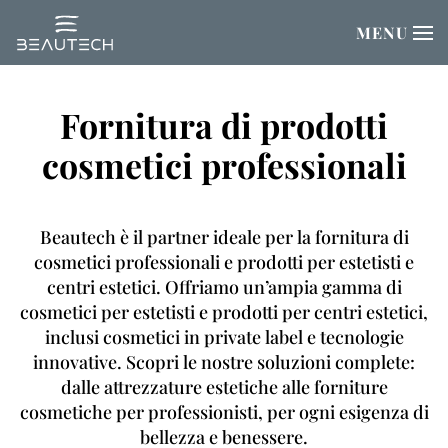
Tecnologie e Solarium
Cosmetici Profes
Tecnologie 
Arredam
Aca
MENU
Apparecchiature innovative, funzionali,
Passa al contenuto principale
garantite e certificate, caratterizzate da
un design moderno e programmi di
Fornitura di prodotti
semplice utilizzo.
cosmetici professionali
Tutte le apparecchiature
Beautech è il partner ideale per la fornitura di
cosmetici professionali e prodotti per estetisti e
centri estetici. Offriamo un’ampia gamma di
cosmetici per estetisti e prodotti per centri estetici,
inclusi cosmetici in private label e tecnologie
innovative. Scopri le nostre soluzioni complete:
dalle attrezzature estetiche alle forniture
cosmetiche per professionisti, per ogni esigenza di
bellezza e benessere.