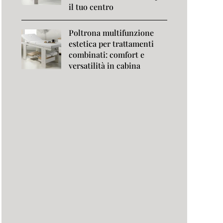
il tuo centro
Poltrona multifunzione
estetica per trattamenti
combinati: comfort e
versatilità in cabina