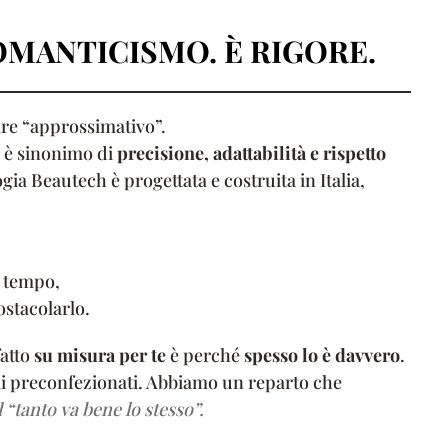
OMANTICISMO. È RIGORE.
ire “approssimativo”.
à è sinonimo di
precisione, adattabilità e rispetto
a Beautech è progettata e costruita in Italia,
 tempo,
ostacolarlo.
fatto
su misura per te
è perché
spesso lo è davvero
.
li preconfezionati. Abbiamo un reparto che
l “tanto va bene lo stesso”.