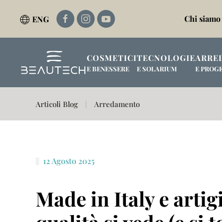
Chi siamo
ENG
Passa al contenuto principale
COSMETICI
TECNOLOGIE
ARRE
E BENESSERE
E SOLARIUM
E PROG
Articoli Blog
Arredamento
12 Agosto 2025
Made in Italy e artig