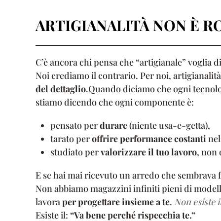
ARTIGIANALITÀ NON È R
C’è ancora chi pensa che “artigianale” voglia d
Noi crediamo il contrario. Per noi, artigianalit
del dettaglio
.Quando diciamo che ogni tecnologi
stiamo dicendo che ogni componente è:
pensato per
durare
(niente usa-e-getta),
tarato per
offrire performance costanti
nel
studiato per
valorizzare il tuo lavoro
, non 
E se hai mai ricevuto un arredo che sembrava 
Non abbiamo magazzini infiniti pieni di model
lavora
per progettare insieme a te
.
Non esiste i
Esiste il:
“Va bene perché rispecchia te.”