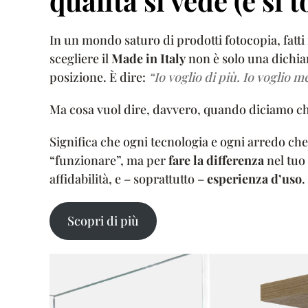
qualità si vede (e si 
In un mondo saturo di prodotti fotocopia, fatti
scegliere il
Made in Italy
non è solo una dichiar
posizione. È dire:
“Io voglio di più. Io voglio m
Ma cosa vuol dire, davvero, quando diciamo c
Significa che ogni tecnologia e ogni arredo che
“funzionare”, ma per
fare la differenza
nel tuo 
affidabilità, e – soprattutto –
esperienza d’uso
.
Scopri di più