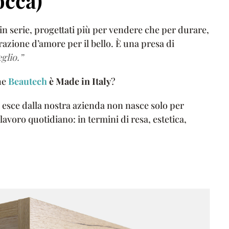
tocca)
 in serie, progettati più per vendere che per durare,
azione d’amore per il bello. È una presa di
eglio.”
he
Beautech
è Made in Italy
?
 esce dalla nostra azienda non nasce solo per
lavoro quotidiano: in termini di resa, estetica,