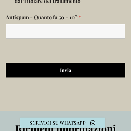
dal Titolare del trattamento
Antispam - Quanto fa 50 - 10?
*
SCRIVICI SU WHATSAPP
Richiedi informazioni