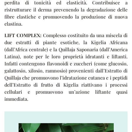
perdita di tonicità ed elasticità. Contribuisce a
ristrutturare il derma prevenendo la degradazione delle
fibre elastiche e promuovendo la produzione di nuova
elastina.
LIFT COMPLEX:
Complesso costituito da una miscela di
due estratti di piante esotiche, la Kigelia Africana
(dall’Africa centrale) e la Quillaja Saponaria (dall’America
Latina), note per le loro proprietà idratanti e liftanti.
Infatti contengono flavonoidi e zuccheri (come glucosio,
galattosio, xilosio, ramnosio) provenienti dall’Estratto di
Quillaja che promuovono l’idratazione cutanea e i peptidi
dell’Estratto di frutto di Kigelia riattivano i processi
cellulari e promuovono un’azione liftante quasi
immediata.