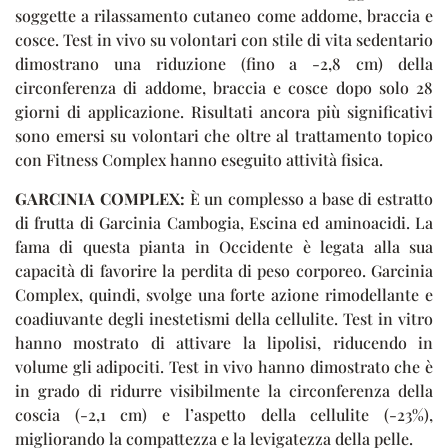
soggette a rilassamento cutaneo come addome, braccia e
cosce. Test in vivo su volontari con stile di vita sedentario
dimostrano una riduzione (fino a -2,8 cm) della
circonferenza di addome, braccia e cosce dopo solo 28
giorni di applicazione. Risultati ancora più significativi
sono emersi su volontari che oltre al trattamento topico
con Fitness Complex hanno eseguito attività fisica.
GARCINIA COMPLEX:
È un complesso a base di estratto
di frutta di Garcinia Cambogia, Escina ed aminoacidi. La
fama di questa pianta in Occidente è legata alla sua
capacità di favorire la perdita di peso corporeo. Garcinia
Complex, quindi, svolge una forte azione rimodellante e
coadiuvante degli inestetismi della cellulite. Test in vitro
hanno mostrato di attivare la lipolisi, riducendo in
volume gli adipociti. Test in vivo hanno dimostrato che è
in grado di ridurre visibilmente la circonferenza della
coscia (-2,1 cm) e l’aspetto della cellulite (-23%),
migliorando la compattezza e la levigatezza della pelle.