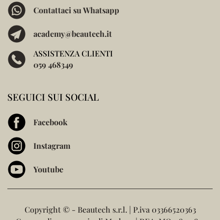
Contattaci su Whatsapp
academy@beautech.it
ASSISTENZA CLIENTI
059 468349
SEGUICI SUI SOCIAL
Facebook
Instagram
Youtube
Copyright ©
- Beautech s.r.l. | P.iva 03366520363