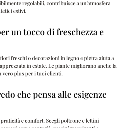
ibilmente regolabili, contribuisce a un’atmosfera
etici estivi.
per un tocco di freschezza e
iori freschi o decorazioni in legno e pietra aiuta a
apprezzata in estate. Le piante migliorano anche la
vero plus per i tuoi clienti.
redo che pensa alle esigenze
praticità e comfort. Scegli poltrone e lettini