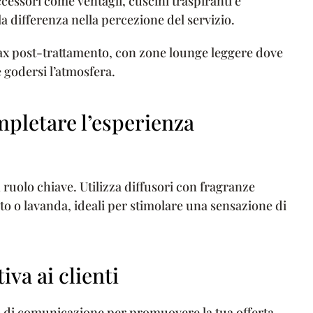
Accessori come ventagli, cuscini traspiranti e
a differenza nella percezione del servizio.
lax post-trattamento, con zone lounge leggere dove
 godersi l’atmosfera.
pletare l’esperienza
 un ruolo chiave. Utilizza diffusori con fragranze
o o lavanda, ideali per stimolare una sensazione di
va ai clienti
 di comunicazione per promuovere la tua offerta