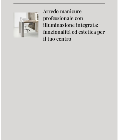
Arredo manicure
professionale con
illuminazione integrata:
funzionalità ed estetica per
il tuo centro