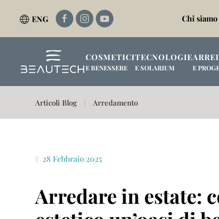
Chi siamo
ENG
Passa al contenuto principale
COSMETICI
TECNOLOGIE
ARRE
E BENESSERE
E SOLARIUM
E PROG
Articoli Blog
Arredamento
28 Febbraio 2025
Arredare in estate: 