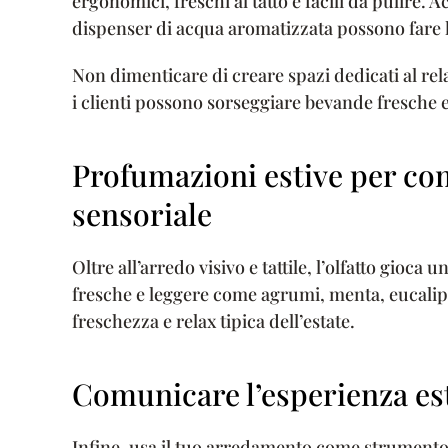
ergonomici, freschi al tatto e facili da pulire. 
dispenser di acqua aromatizzata possono fare l
Non dimenticare di creare spazi dedicati al re
i clienti possono sorseggiare bevande fresche e
Profumazioni estive per com
sensoriale
Oltre all’arredo visivo e tattile, l’olfatto gioca
fresche e leggere come agrumi, menta, eucalipt
freschezza e relax tipica dell’estate.
Comunicare l’esperienza esti
Infine, usa il tuo arredamento come strumento