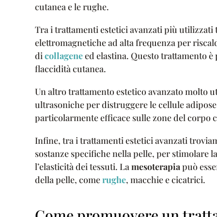
cutanea e le rughe.
Tra i trattamenti estetici avanzati più utilizzat
elettromagnetiche ad alta frequenza per riscald
di
collagene
ed elastina. Questo trattamento è 
flaccidità cutanea.
Un altro trattamento estetico avanzato molto uti
ultrasoniche per distruggere le cellule adipose 
particolarmente efficace sulle zone del corpo 
Infine, tra i trattamenti estetici avanzati trovi
sostanze specifiche nella pelle, per stimolare 
l’elasticità dei tessuti. La
mesoterapia
può esser
della pelle, come
rughe
, macchie e cicatrici.
Come promuovere un tratta