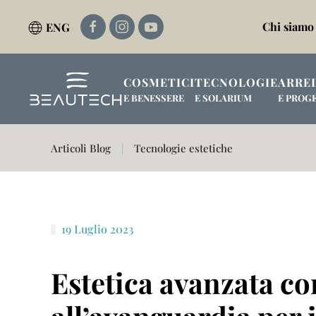
Chi siamo
ENG
Passa al contenuto principale
COSMETICI
TECNOLOGIE
ARRE
E BENESSERE
E SOLARIUM
E PROG
Articoli Blog
Tecnologie estetiche
19 Luglio 2023
Estetica avanzata co