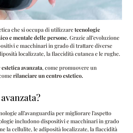
etica che si occupa di utilizzare
tecnologie
sico e mentale delle persone.
Grazie all’evoluzione
positivi e macchinari in grado di trattare diverse
iposità localizzate, la flaccidità cutanea e le rughe.
r
estetica avanzata
, come promuovere un
e come
rilanciare un centro estetico.
a avanzata?
cnologie all’avanguardia per migliorare l’aspetto
nologie includono dispositivi e macchinari in grado
la cellulite, le adiposità localizzate, la flaccidità