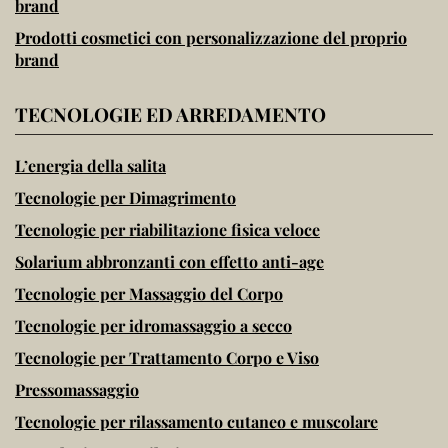
brand
Prodotti cosmetici con personalizzazione del proprio
brand
TECNOLOGIE ED ARREDAMENTO
L’energia della salita
Tecnologie per Dimagrimento
Tecnologie per riabilitazione fisica veloce
Solarium abbronzanti con effetto anti-age
Tecnologie per Massaggio del Corpo
Tecnologie per idromassaggio a secco
Tecnologie per Trattamento Corpo e Viso
Pressomassaggio
Tecnologie per rilassamento cutaneo e muscolare