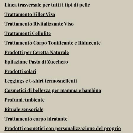
Linea trasversale per tutti i tipi di pelle
Trattamento Filler Viso
Trattamento Rivitalizzante Viso
Trattamenti Cellulite
Trattamento Corpo Tonificante e Riducente
Prodotti per Ceretta Naturale
Epilazione Pasta di Zucchero
Prodotti solari
Leggings e t-shirt termosnellenti
Cosmetici di bellezza per mamma e bambino
Profumi Ambiente
Rituale sensoriale
Trattamento corpo idratante
Prodotti cosmetici con personalizzazione del proprio