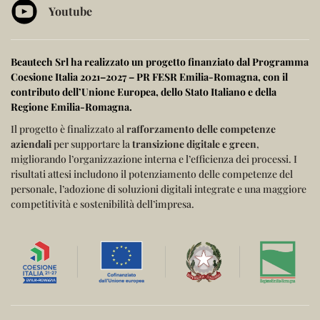
Youtube
Beautech Srl ha realizzato un progetto finanziato dal
Programma
Coesione Italia 2021–2027 – PR FESR Emilia-Romagna
, con il
contributo dell’
Unione Europea
, dello
Stato Italiano
e della
Regione Emilia-Romagna
.
Il progetto è finalizzato al
rafforzamento delle competenze
aziendali
per supportare la
transizione digitale e green
,
migliorando l’organizzazione interna e l’efficienza dei processi.
I
risultati attesi includono il potenziamento delle competenze del
personale, l’adozione di soluzioni digitali integrate e una maggiore
competitività e sostenibilità dell’impresa.