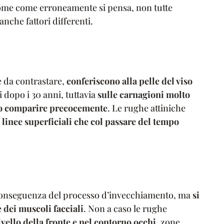
come come erroneamente si pensa, non tutte
nche fattori differenti.
le da contrastare,
conferiscono alla pelle del viso
 dopo i 30 anni, tuttavia
sulle carnagioni molto
no comparire precocemente
. Le rughe attiniche
i linee superficiali che col passare del tempo
 conseguenza del processo d’invecchiamento, ma
si
 dei muscoli facciali
. Non a caso le rughe
vello della fronte e nel contorno occhi
, zone