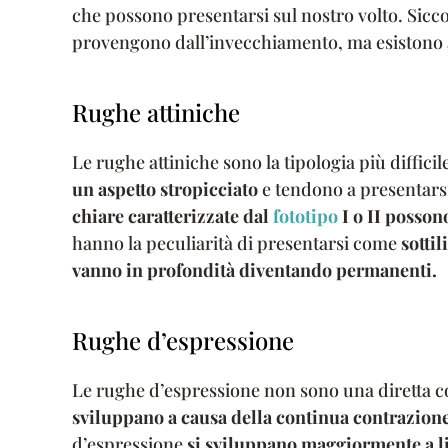
che possono presentarsi sul nostro volto. Sic
provengono dall’invecchiamento, ma esistono a
Rughe attiniche
Le rughe attiniche sono la tipologia più diffici
un aspetto stropicciato
e tendono a presentarsi
chiare caratterizzate dal
fototipo
I o II posso
hanno la peculiarità di presentarsi come
sottil
vanno in profondità diventando permanenti.
Rughe d’espressione
Le rughe d’espressione non sono una diretta
sviluppano a causa della continua contrazione
d’espressione
si sviluppano maggiormente a li