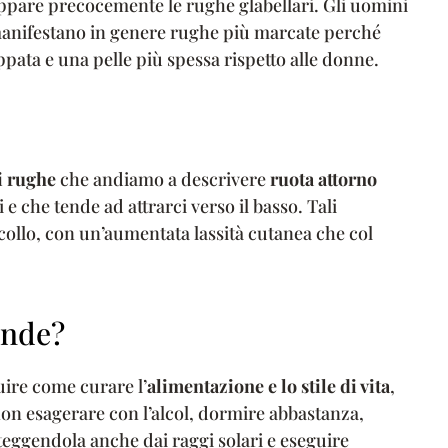
ppare precocemente le rughe glabellari. Gli uomini
manifestano in genere rughe più marcate perché
pata e una pelle più spessa rispetto alle donne.
i rughe
che andiamo a descrivere
ruota attorno
e che tende ad attrarci verso il basso. Tali
collo, con un’aumentata lassità cutanea che col
onde?
uire come curare l’
alimentazione e lo stile di vita
,
 non esagerare con l’alcol, dormire abbastanza,
teggendola anche dai raggi solari e eseguire