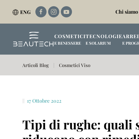
Chi siamo
ENG
Passa al contenuto principale
COSMETICI
TECNOLOGIE
ARRE
E BENESSERE
E SOLARIUM
E PROG
Articoli Blog
Cosmetici Viso
17 Ottobre 2022
Tipi di rughe: quali