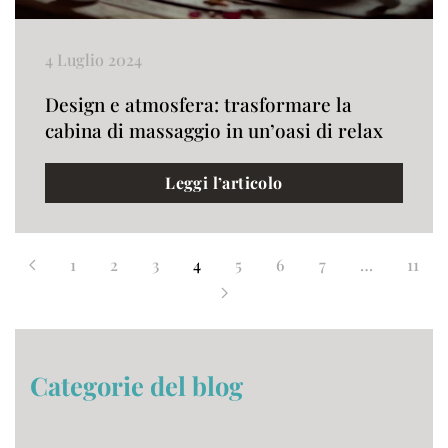
4 Luglio 2024
Design e atmosfera: trasformare la
cabina di massaggio in un’oasi di relax
Leggi l’articolo
1
2
3
4
5
6
7
…
11
Categorie del blog