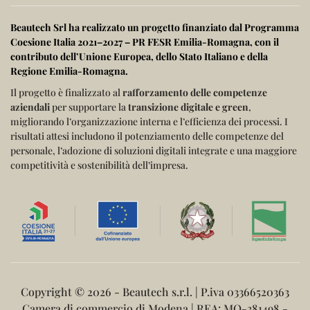
Beautech Srl ha realizzato un progetto finanziato dal
Programma
Coesione Italia 2021–2027 – PR FESR Emilia-Romagna
, con il
contributo dell’
Unione Europea
, dello
Stato Italiano
e della
Regione Emilia-Romagna
.
Il progetto è finalizzato al
rafforzamento delle competenze
aziendali
per supportare la
transizione digitale e green
,
migliorando l’organizzazione interna e l’efficienza dei processi.
I
risultati attesi includono il potenziamento delle competenze del
personale, l’adozione di soluzioni digitali integrate e una maggiore
competitività e sostenibilità dell’impresa.
Copyright ©
2026 - Beautech s.r.l. | P.iva 03366520363
Camera di commercio di Modena | REA: MO-381498 -