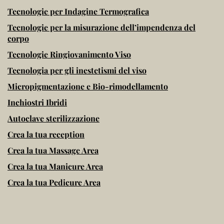
Tecnologie per Indagine Termografica
Tecnologie per la misurazione dell’impendenza del
corpo
Tecnologie Ringiovanimento Viso
Tecnologia per gli inestetismi del viso
Micropigmentazione e Bio-rimodellamento
Inchiostri Ibridi
Autoclave sterilizzazione
Crea la tua reception
Crea la tua Massage Area
Crea la tua Manicure Area
Crea la tua Pedicure Area