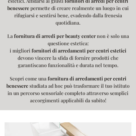
estetici. Affidarsi ai giusti
fornitori di arredi per centri
benessere
permette di creare realmente un luogo in cui
rifugiarsi e sentirsi bene, evadendo dalla frenesia
quotidiana.
La
fornitura di arredi per beauty center
non è solo una
questione estetica:
i migliori
fornitori di arredamenti per centri estetici
devono vincere la sfida di fornire prodotti che
garantiscano funzionalità e durata nel tempo.
Scopri come una
fornitura di arredamenti per centri
benessere
studiata ad hoc può trasformare il tuo istituto
in un percorso sensoriale completo attraverso semplici
accorgimenti applicabili da subito!