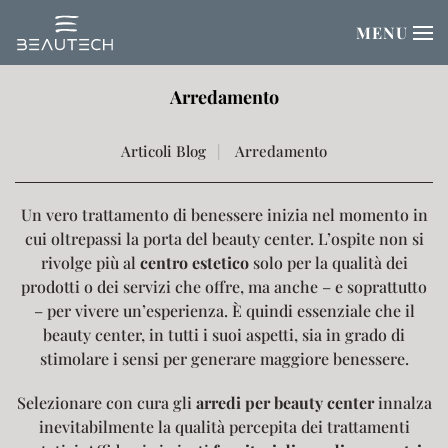
MENU
Passa al contenuto principale
Arredamento
Articoli Blog
Arredamento
Un vero trattamento di benessere inizia nel momento in
cui oltrepassi la porta del beauty center. L’ospite non si
rivolge più al
centro
estetico
solo per la qualità dei
prodotti o dei servizi che offre, ma anche – e soprattutto
– per vivere un’esperienza. È quindi essenziale che il
beauty center, in tutti i suoi aspetti, sia in grado di
stimolare i sensi per generare maggiore benessere.
Selezionare con cura gli
arredi per beauty center
innalza
inevitabilmente la qualità percepita dei trattamenti