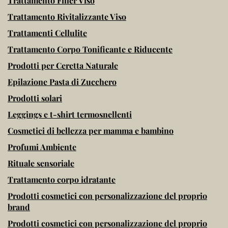
Trattamento Filler Viso
Trattamento Rivitalizzante Viso
Trattamenti Cellulite
Trattamento Corpo Tonificante e Riducente
Prodotti per Ceretta Naturale
Epilazione Pasta di Zucchero
Prodotti solari
Leggings e t-shirt termosnellenti
Cosmetici di bellezza per mamma e bambino
Profumi Ambiente
Rituale sensoriale
Trattamento corpo idratante
Prodotti cosmetici con personalizzazione del proprio
brand
Prodotti cosmetici con personalizzazione del proprio