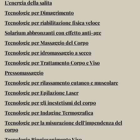
L’energia della salita
Tecnologie per Dimagrimento
Tecnologie per riabilitazione fisica veloce
Solarium abbronzanti con effetto anti-age
Tecnologie per Massaggio del Corpo
Tecnologie per idromassaggio a secco
Tecnologie per Trattamento Corpo e Viso
Pressomassaggio
Tecnologie per rilassamento cutaneo e muscolare
Tecnologie per Epilazione Laser
Tecnologie per gli inestetismi del corpo
Tecnologie per Indagine Termografica
Tecnologie per la misurazione dell’impendenza del
corpo
Tecnologie Ringiovanimento Viso