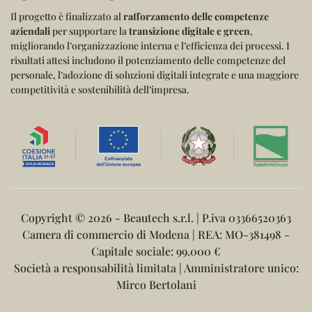
Il progetto è finalizzato al
rafforzamento delle competenze
aziendali
per supportare la
transizione digitale e green
,
migliorando l’organizzazione interna e l’efficienza dei processi.
I
risultati attesi includono il potenziamento delle competenze del
personale, l’adozione di soluzioni digitali integrate e una maggiore
competitività e sostenibilità dell’impresa.
Copyright ©
2026 - Beautech s.r.l. | P.iva 03366520363
Camera di commercio di Modena | REA: MO-381498 -
Capitale sociale: 99.000 €
Società a responsabilità limitata | Amministratore unico:
Mirco Bertolani