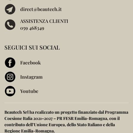
direct@beautech.it
ASSISTENZA CLIENTI
059 468349
SEGUICI SUI SOCIAL
Facebook
Instagram
Youtube
Beautech Srl ha realizzato un progetto finanziato dal
Programma
Coesione Italia 2021–2027 – PR FESR Emilia-Romagna
, con il
contributo dell’
Unione Europea
, dello
Stato Italiano
e della
Regione Emilia-Romagna
.