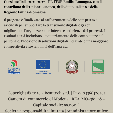
Coesione Italia 2021–2027 – PR FESR Emilia-Romagna
, con il
contributo dell’
Unione Europea
, dello
Stato Italiano
e della
Regione Emilia-Romagna
.
Il progetto è finalizzato al
rafforzamento delle competenze
aziendali
per supportare la
transizione digitale e green
,
migliorando l’organizzazione interna e l’efficienza dei processi.
I
risultati attesi includono il potenziamento delle competenze del
personale, l’adozione di soluzioni digitali integrate e una maggiore
competitività e sostenibilità dell’impresa.
Copyright ©
2026 - Beautech s.r.l. | P.iva 03366520363
Camera di commercio di Modena | REA: MO-381498 -
Capitale sociale: 99.000 €
Società a responsabilità limitata | Amministratore unico: