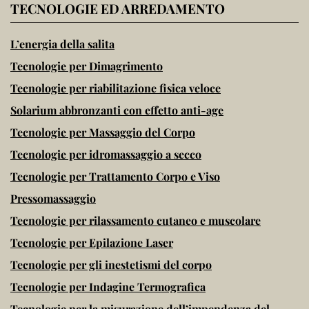
TECNOLOGIE ED ARREDAMENTO
L’energia della salita
Tecnologie per Dimagrimento
Tecnologie per riabilitazione fisica veloce
Solarium abbronzanti con effetto anti-age
Tecnologie per Massaggio del Corpo
Tecnologie per idromassaggio a secco
Tecnologie per Trattamento Corpo e Viso
Pressomassaggio
Tecnologie per rilassamento cutaneo e muscolare
Tecnologie per Epilazione Laser
Tecnologie per gli inestetismi del corpo
Tecnologie per Indagine Termografica
Tecnologie per la misurazione dell’impendenza del