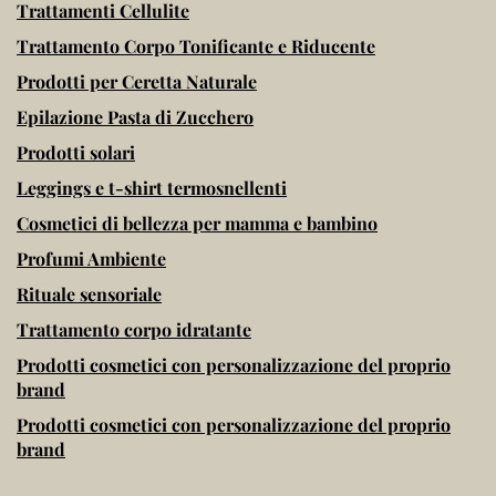
Trattamenti Cellulite
Trattamento Corpo Tonificante e Riducente
Prodotti per Ceretta Naturale
Epilazione Pasta di Zucchero
Prodotti solari
Leggings e t-shirt termosnellenti
Cosmetici di bellezza per mamma e bambino
Profumi Ambiente
Rituale sensoriale
Trattamento corpo idratante
Prodotti cosmetici con personalizzazione del proprio
brand
Prodotti cosmetici con personalizzazione del proprio
brand