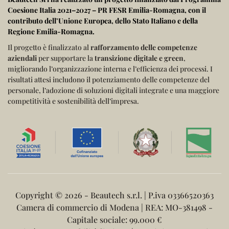
Coesione Italia 2021–2027 – PR FESR Emilia-Romagna
, con il
contributo dell’
Unione Europea
, dello
Stato Italiano
e della
Regione Emilia-Romagna
.
Il progetto è finalizzato al
rafforzamento delle competenze
aziendali
per supportare la
transizione digitale e green
,
migliorando l’organizzazione interna e l’efficienza dei processi.
I
risultati attesi includono il potenziamento delle competenze del
personale, l’adozione di soluzioni digitali integrate e una maggiore
competitività e sostenibilità dell’impresa.
Copyright ©
2026 - Beautech s.r.l. | P.iva 03366520363
Camera di commercio di Modena | REA: MO-381498 -
Capitale sociale: 99.000 €