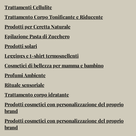
Trattamenti Cellulite
Trattamento Corpo Tonificante e Riducente
Prodotti per Ceretta Naturale
Epilazione Pasta di Zucchero
Prodotti solari
Leggings e t-shirt termosnellenti
Cosmetici di bellezza per mamma e bambino
Profumi Ambiente
Rituale sensoriale
Trattamento corpo idratante
Prodotti cosmetici con personalizzazione del proprio
brand
Prodotti cosmetici con personalizzazione del proprio
brand