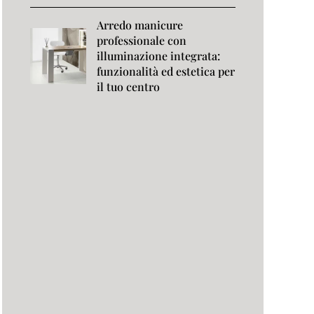
Arredo manicure
professionale con
illuminazione integrata:
funzionalità ed estetica per
il tuo centro