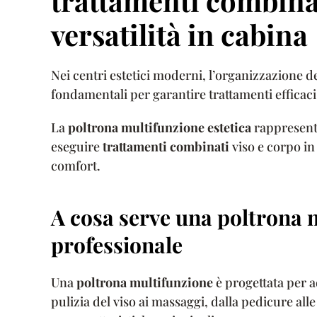
trattamenti combina
versatilità in cabina
Nei centri estetici moderni, l’organizzazione de
fondamentali per garantire trattamenti efficaci 
La
poltrona multifunzione estetica
rappresenta
eseguire
trattamenti combinati
viso e corpo in
comfort.
A cosa serve una poltrona m
professionale
Una
poltrona multifunzione
è progettata per ad
pulizia del viso ai massaggi, dalla pedicure alle