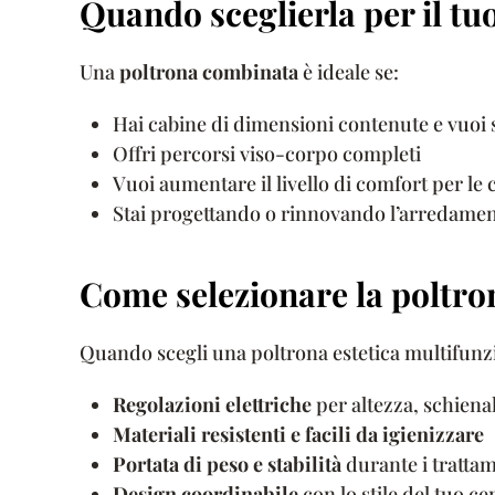
Quando sceglierla per il tu
Una
poltrona combinata
è ideale se:
Hai cabine di dimensioni contenute e vuoi 
Offri percorsi viso-corpo completi
Vuoi aumentare il livello di comfort per le c
Stai progettando o rinnovando l’arredament
Come selezionare la poltro
Quando scegli una poltrona estetica multifunzi
Regolazioni elettriche
per altezza, schiena
Materiali resistenti e facili da igienizzare
Portata di peso e stabilità
durante i tratta
Design coordinabile
con lo stile del tuo ce