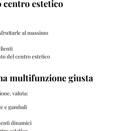
o centro estetico
sfruttarle al massimo
lienti
o del centro estetico
na multifunzione giusta
one, valuta:
le e gambali
menti dinamici
ntro estetico