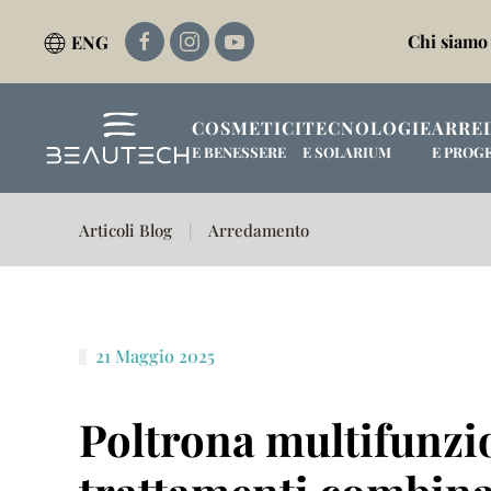
Chi siamo
ENG
Passa al contenuto principale
COSMETICI
TECNOLOGIE
ARRE
E BENESSERE
E SOLARIUM
E PROG
Articoli Blog
Arredamento
21 Maggio 2025
Poltrona multifunzio