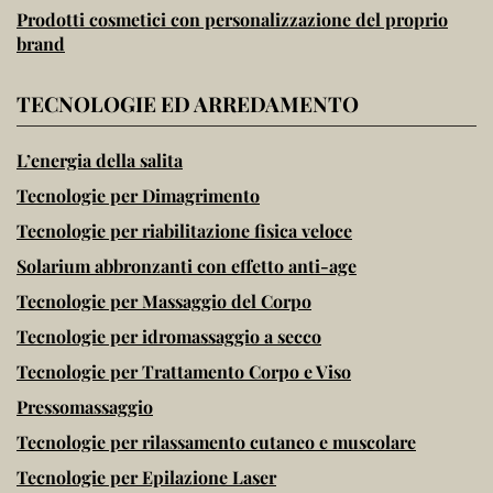
Prodotti cosmetici con personalizzazione del proprio
brand
TECNOLOGIE ED ARREDAMENTO
L’energia della salita
Tecnologie per Dimagrimento
Tecnologie per riabilitazione fisica veloce
Solarium abbronzanti con effetto anti-age
Tecnologie per Massaggio del Corpo
Tecnologie per idromassaggio a secco
Tecnologie per Trattamento Corpo e Viso
Pressomassaggio
Tecnologie per rilassamento cutaneo e muscolare
Tecnologie per Epilazione Laser