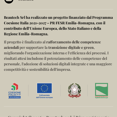
Beautech Srl ha realizzato un progetto finanziato dal
Programma
Coesione Italia 2021–2027 – PR FESR Emilia-Romagna
, con il
contributo dell’
Unione Europea
, dello
Stato Italiano
e della
Regione Emilia-Romagna
.
Il progetto è finalizzato al
rafforzamento delle competenze
aziendali
per supportare la
transizione digitale e green
,
migliorando l’organizzazione interna e l’efficienza dei processi.
I
risultati attesi includono il potenziamento delle competenze del
personale, l’adozione di soluzioni digitali integrate e una maggiore
competitività e sostenibilità dell’impresa.