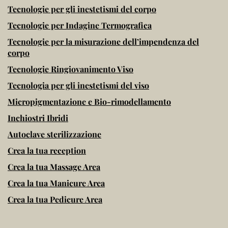
Tecnologie per gli inestetismi del corpo
Tecnologie per Indagine Termografica
Tecnologie per la misurazione dell’impendenza del
corpo
Tecnologie Ringiovanimento Viso
Tecnologia per gli inestetismi del viso
Micropigmentazione e Bio-rimodellamento
Inchiostri Ibridi
Autoclave sterilizzazione
Crea la tua reception
Crea la tua Massage Area
Crea la tua Manicure Area
Crea la tua Pedicure Area