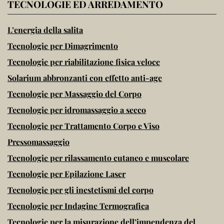
TECNOLOGIE ED ARREDAMENTO
L’energia della salita
Tecnologie per Dimagrimento
Tecnologie per riabilitazione fisica veloce
Solarium abbronzanti con effetto anti-age
Tecnologie per Massaggio del Corpo
Tecnologie per idromassaggio a secco
Tecnologie per Trattamento Corpo e Viso
Pressomassaggio
Tecnologie per rilassamento cutaneo e muscolare
Tecnologie per Epilazione Laser
Tecnologie per gli inestetismi del corpo
Tecnologie per Indagine Termografica
Tecnologie per la misurazione dell’impendenza del