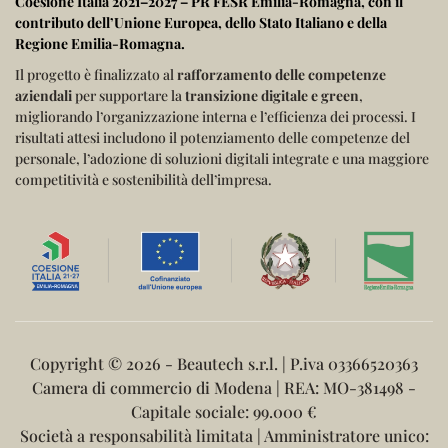
Coesione Italia 2021–2027 – PR FESR Emilia-Romagna
, con il
contributo dell’
Unione Europea
, dello
Stato Italiano
e della
Regione Emilia-Romagna
.
Il progetto è finalizzato al
rafforzamento delle competenze
aziendali
per supportare la
transizione digitale e green
,
migliorando l’organizzazione interna e l’efficienza dei processi.
I
risultati attesi includono il potenziamento delle competenze del
personale, l’adozione di soluzioni digitali integrate e una maggiore
competitività e sostenibilità dell’impresa.
Copyright ©
2026 - Beautech s.r.l. | P.iva 03366520363
Camera di commercio di Modena | REA: MO-381498 -
Capitale sociale: 99.000 €
Società a responsabilità limitata | Amministratore unico: