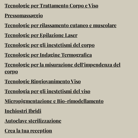
Tecnologie per Trattamento Corpo e Viso
Pressomassaggio
Tecnologie per rilassamento cutaneo e muscolare
Tecnologie per Epilazione Laser
Tecnologie per gli inestetismi del corpo
Tecnologie per Indagine Termografica
Tecnologie per la misurazione dell’impendenza del
corpo
Tecnologie Ringiovanimento Viso
Tecnologia per gli inestetismi del viso
Micropigmentazione e Bio-rimodellamento
Inchiostri Ibridi
Autoclave sterilizzazione
Crea la tua reception