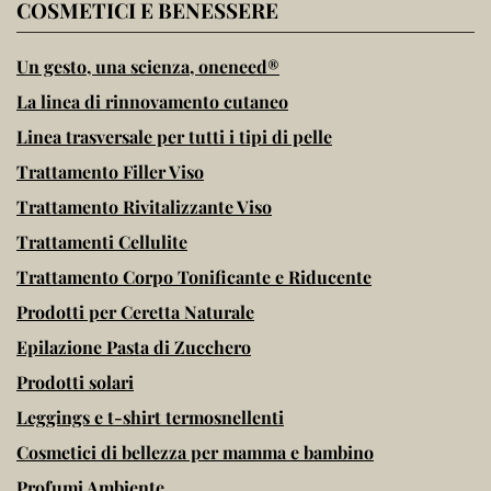
COSMETICI E BENESSERE
Un gesto, una scienza, oneneed®
La linea di rinnovamento cutaneo
Linea trasversale per tutti i tipi di pelle
Trattamento Filler Viso
Trattamento Rivitalizzante Viso
Trattamenti Cellulite
Trattamento Corpo Tonificante e Riducente
Prodotti per Ceretta Naturale
Epilazione Pasta di Zucchero
Prodotti solari
Leggings e t-shirt termosnellenti
Cosmetici di bellezza per mamma e bambino
Profumi Ambiente