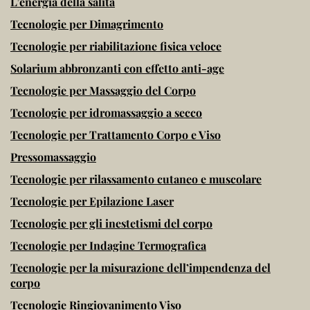
L’energia della salita
Tecnologie per Dimagrimento
Tecnologie per riabilitazione fisica veloce
Solarium abbronzanti con effetto anti-age
Tecnologie per Massaggio del Corpo
Tecnologie per idromassaggio a secco
Tecnologie per Trattamento Corpo e Viso
Pressomassaggio
Tecnologie per rilassamento cutaneo e muscolare
Tecnologie per Epilazione Laser
Tecnologie per gli inestetismi del corpo
Tecnologie per Indagine Termografica
Tecnologie per la misurazione dell’impendenza del
corpo
Tecnologie Ringiovanimento Viso