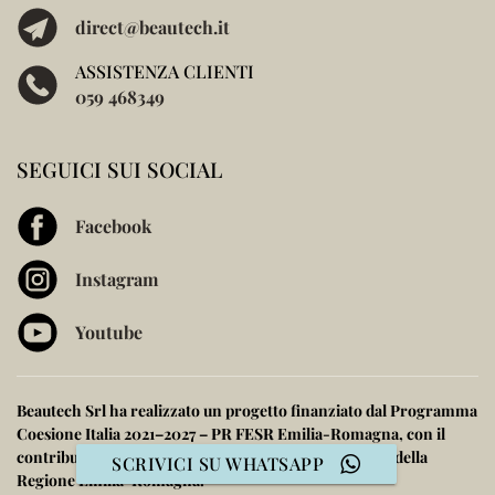
direct@beautech.it
ASSISTENZA CLIENTI
059 468349
SEGUICI SUI SOCIAL
Facebook
Instagram
Youtube
Beautech Srl ha realizzato un progetto finanziato dal
Programma
Coesione Italia 2021–2027 – PR FESR Emilia-Romagna
, con il
contributo dell’
Unione Europea
, dello
Stato Italiano
e della
SCRIVICI SU WHATSAPP
Regione Emilia-Romagna
.