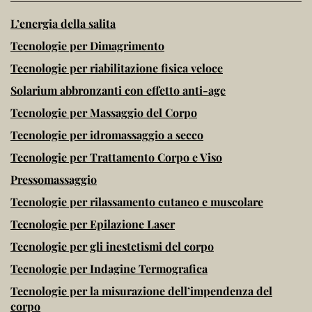
L’energia della salita
Tecnologie per Dimagrimento
Tecnologie per riabilitazione fisica veloce
Solarium abbronzanti con effetto anti-age
Tecnologie per Massaggio del Corpo
Tecnologie per idromassaggio a secco
Tecnologie per Trattamento Corpo e Viso
Pressomassaggio
Tecnologie per rilassamento cutaneo e muscolare
Tecnologie per Epilazione Laser
Tecnologie per gli inestetismi del corpo
Tecnologie per Indagine Termografica
Tecnologie per la misurazione dell’impendenza del
corpo