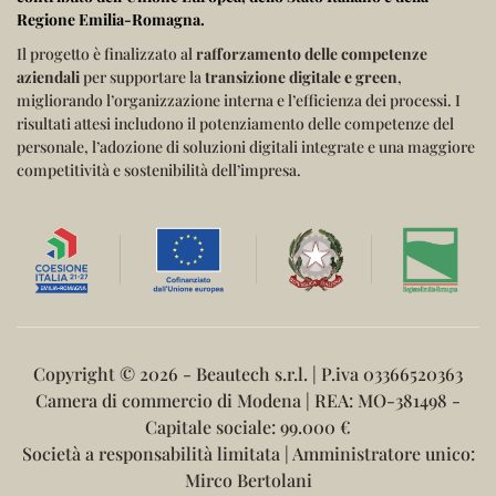
Regione Emilia-Romagna
.
Il progetto è finalizzato al
rafforzamento delle competenze
aziendali
per supportare la
transizione digitale e green
,
migliorando l’organizzazione interna e l’efficienza dei processi.
I
risultati attesi includono il potenziamento delle competenze del
personale, l’adozione di soluzioni digitali integrate e una maggiore
competitività e sostenibilità dell’impresa.
Copyright ©
2026 - Beautech s.r.l. | P.iva 03366520363
Camera di commercio di Modena | REA: MO-381498 -
Capitale sociale: 99.000 €
Società a responsabilità limitata | Amministratore unico:
Mirco Bertolani