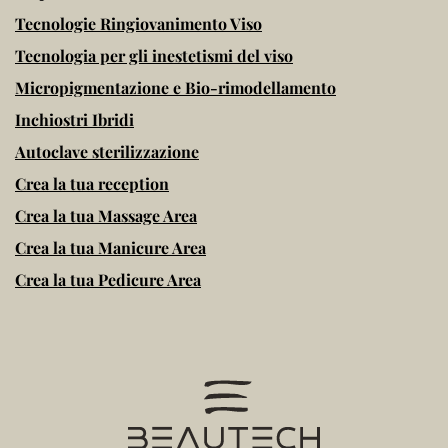
Tecnologie Ringiovanimento Viso
Tecnologia per gli inestetismi del viso
Micropigmentazione e Bio-rimodellamento
Inchiostri Ibridi
Autoclave sterilizzazione
Crea la tua reception
Crea la tua Massage Area
Crea la tua Manicure Area
Crea la tua Pedicure Area