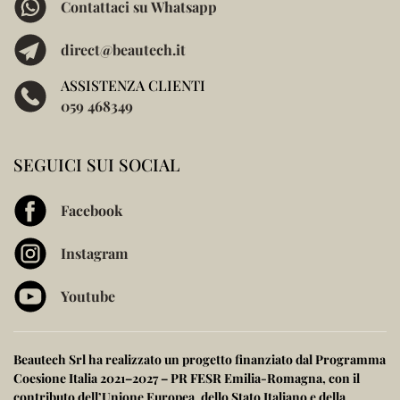
Contattaci su Whatsapp
direct@beautech.it
ASSISTENZA CLIENTI
059 468349
SEGUICI SUI SOCIAL
Facebook
Instagram
Youtube
Beautech Srl ha realizzato un progetto finanziato dal
Programma
Coesione Italia 2021–2027 – PR FESR Emilia-Romagna
, con il
contributo dell’
Unione Europea
, dello
Stato Italiano
e della