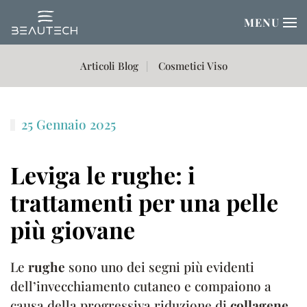
MENU
Passa al contenuto principale
Articoli Blog
Cosmetici Viso
25 Gennaio 2025
Leviga le rughe: i
trattamenti per una pelle
più giovane
Le
rughe
sono uno dei segni più evidenti
dell’invecchiamento cutaneo e compaiono a
causa della progressiva riduzione di
collagene,