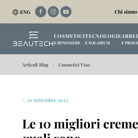
Chi siamo
ENG
Passa al contenuto principale
COSMETICI
TECNOLOGIE
ARRE
E BENESSERE
E SOLARIUM
E PROG
Articoli Blog
Cosmetici Viso
20 Settembre 2023
Le 10 migliori creme