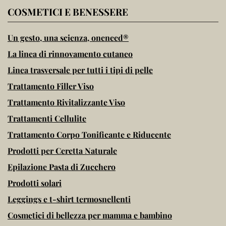
COSMETICI E BENESSERE
Un gesto, una scienza, oneneed®
La linea di rinnovamento cutaneo
Linea trasversale per tutti i tipi di pelle
Trattamento Filler Viso
Trattamento Rivitalizzante Viso
Trattamenti Cellulite
Trattamento Corpo Tonificante e Riducente
Prodotti per Ceretta Naturale
Epilazione Pasta di Zucchero
Prodotti solari
Leggings e t-shirt termosnellenti
Cosmetici di bellezza per mamma e bambino