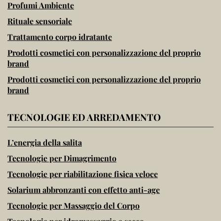
Profumi Ambiente
Rituale sensoriale
Trattamento corpo idratante
Prodotti cosmetici con personalizzazione del proprio
brand
Prodotti cosmetici con personalizzazione del proprio
brand
TECNOLOGIE ED ARREDAMENTO
L’energia della salita
Tecnologie per Dimagrimento
Tecnologie per riabilitazione fisica veloce
Solarium abbronzanti con effetto anti-age
Tecnologie per Massaggio del Corpo