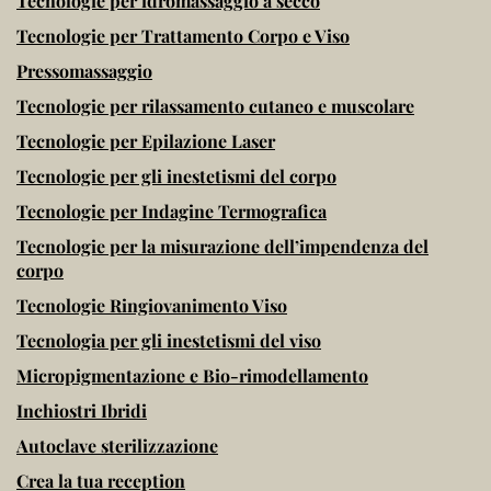
Tecnologie per idromassaggio a secco
Tecnologie per Trattamento Corpo e Viso
Pressomassaggio
Tecnologie per rilassamento cutaneo e muscolare
Tecnologie per Epilazione Laser
Tecnologie per gli inestetismi del corpo
Tecnologie per Indagine Termografica
Tecnologie per la misurazione dell’impendenza del
corpo
Tecnologie Ringiovanimento Viso
Tecnologia per gli inestetismi del viso
Micropigmentazione e Bio-rimodellamento
Inchiostri Ibridi
Autoclave sterilizzazione
Crea la tua reception