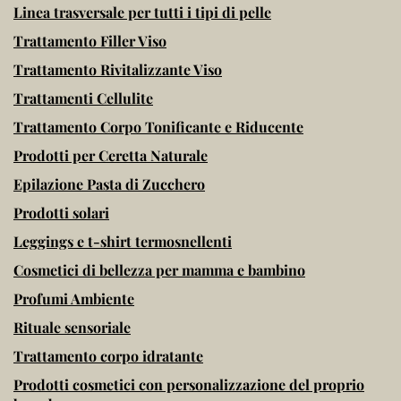
Linea trasversale per tutti i tipi di pelle
Trattamento Filler Viso
Trattamento Rivitalizzante Viso
Trattamenti Cellulite
Trattamento Corpo Tonificante e Riducente
Prodotti per Ceretta Naturale
Epilazione Pasta di Zucchero
Prodotti solari
Leggings e t-shirt termosnellenti
Cosmetici di bellezza per mamma e bambino
Profumi Ambiente
Rituale sensoriale
Trattamento corpo idratante
Prodotti cosmetici con personalizzazione del proprio