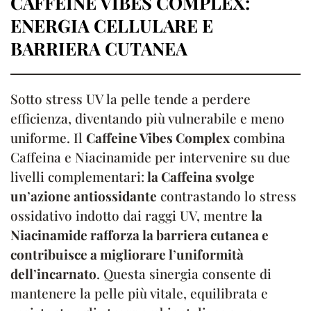
CAFFEINE VIBES COMPLEX:
ENERGIA CELLULARE E
BARRIERA CUTANEA
Sotto stress UV la pelle tende a perdere
efficienza, diventando più vulnerabile e meno
uniforme. Il
Caffeine Vibes Complex
combina
Caffeina e Niacinamide per intervenire su due
livelli complementari:
la Caffeina svolge
un
’
azione antiossidante
contrastando lo stress
ossidativo indotto dai raggi UV, mentre
la
Niacinamide rafforza la barriera cutanea e
contribuisce a migliorare l
’
uniformità
dell
’
incarnato
. Questa sinergia consente di
mantenere la pelle più vitale, equilibrata e