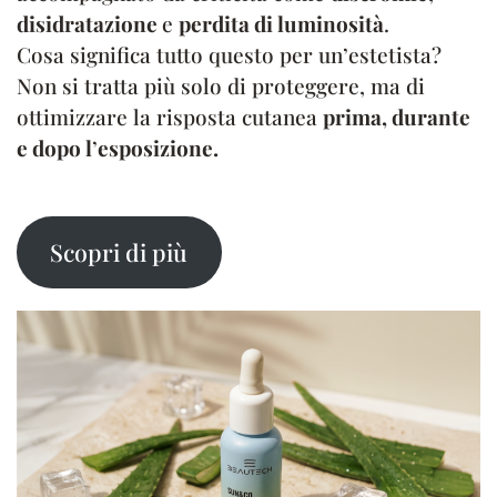
disidratazione
e
perdita di luminosità
.
Cosa significa tutto questo per un’estetista?
Non si tratta più solo di proteggere, ma di
ottimizzare la risposta cutanea
prima, durante
e dopo l
’
esposizione.
Scopri di più