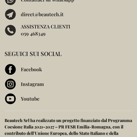
direct@beautech.it
ASSISTENZA CLIENTI
059 468349
SEGUICI SUI SOCIAL
Facebook
Instagram
Youtube
Beautech Srl ha realizzato un progetto finanziato dal
Programma
Coesione Italia 2021–2027 – PR FESR Emilia-Romagna
, con il
contributo dell’
Unione Europea
, dello
Stato Italiano
e della