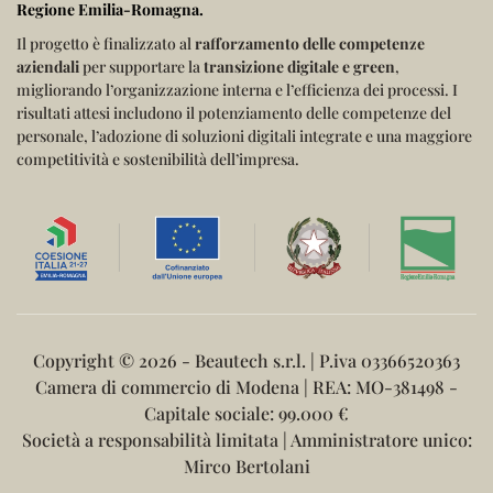
Regione Emilia-Romagna
.
Il progetto è finalizzato al
rafforzamento delle competenze
aziendali
per supportare la
transizione digitale e green
,
migliorando l’organizzazione interna e l’efficienza dei processi.
I
risultati attesi includono il potenziamento delle competenze del
personale, l’adozione di soluzioni digitali integrate e una maggiore
competitività e sostenibilità dell’impresa.
Copyright ©
2026 - Beautech s.r.l. | P.iva 03366520363
Camera di commercio di Modena | REA: MO-381498 -
Capitale sociale: 99.000 €
Società a responsabilità limitata | Amministratore unico:
Mirco Bertolani