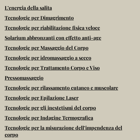
L’energia della salita
Tecnologie per Dimagrimento
Tecnologie per riabilitazione fisica veloce
Solarium abbronzanti con effetto anti-age
Tecnologie per Massaggio del Corpo
Tecnologie per idromassaggio a secco
Tecnologie per Trattamento Corpo e Viso
Pressomassaggio
Tecnologie per rilassamento cutaneo e muscolare
Tecnologie per Epilazione Laser
Tecnologie per gli inestetismi del corpo
Tecnologie per Indagine Termografica
Tecnologie per la misurazione dell’impendenza del
corpo