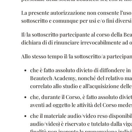
La presente autorizzazione non consente l’uso 
sottoscritto e comunque per usi e/o fini diversi 
Il/la sottoscritto partecipante al corso della
dichiara di di rinunciare irrevocabilmente ad o
Allo stesso tempo il/la sottoscritto/a partecip
che è fatto assoluto divieto di diffondere in 
Beautech Academy, nonché del relativo mate
correlato allo studio e all’acquisizione del
che, durante il Corso, è fatto assoluto divie
aventi ad oggetto le attività del Corso mede
che il materiale audio/video reso disponibili
audio/video) è riservato e tutelato dalla vig
finalità non inerente la preparazione indivi