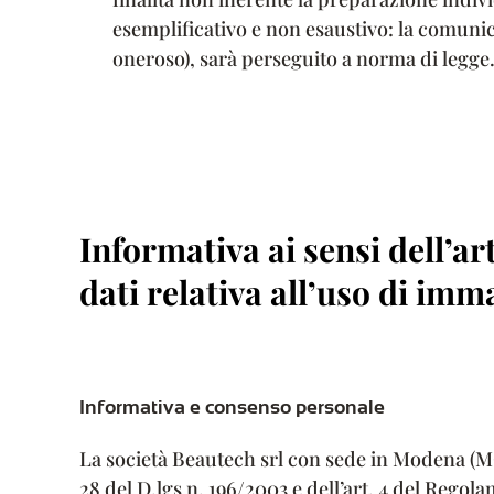
esemplificativo e non esaustivo: la comunica
oneroso), sarà perseguito a norma di legge
Informativa ai sensi dell’a
dati relativa all’uso di imma
Informativa e consenso personale
La società Beautech srl con sede in Modena (MO) V
28 del D.lgs n. 196/2003 e dell’art. 4 del Regol