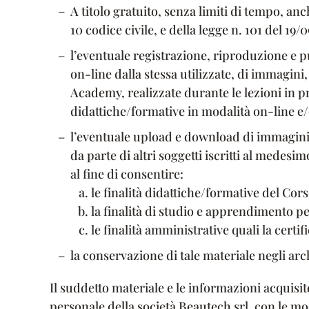
A titolo gratuito, senza limiti di tempo, anch
10 codice civile, e della legge n. 101 del 19/
l’eventuale registrazione, riproduzione e p
on-line dalla stessa utilizzate, di immagini
Academy, realizzate durante le lezioni in pre
didattiche/formative in modalità on-line e/
l’eventuale upload e download di immagini, 
da parte di altri soggetti iscritti al medesim
al fine di consentire:
le finalità didattiche/formative del Cors
la finalità di studio e apprendimento pe
le finalità amministrative quali la certi
la conservazione di tale materiale negli arc
Il suddetto materiale e le informazioni acquisi
personale della società Beautech srl, con le mod