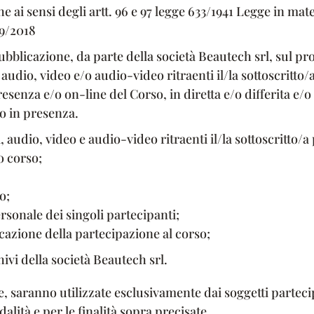
e ai sensi degli artt. 96 e 97 legge 633/1941 Legge in mate
09/2018
ubblicazione, da parte della società Beautech srl, sul pr
, audio, video e/o audio-video ritraenti il/la sottoscritto
senza e/o on-line del Corso, in diretta e/o differita e/o s
o in presenza.
audio, video e audio-video ritraenti il/la sottoscritto/
o corso;
o;
rsonale dei singoli partecipanti;
ficazione della partecipazione al corso;
hivi della società Beautech srl.
te, saranno utilizzate esclusivamente dai soggetti partec
alità e per le finalità sopra precisate.