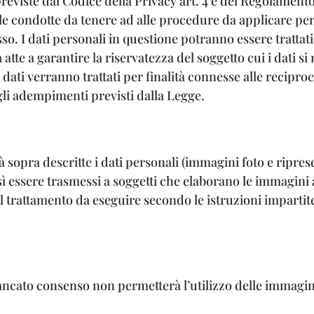
eviste dal Codice della Privacy art. 4 e del Regolamento U
lle condotte da tenere ad alle procedure da applicare per
sso. I dati personali in questione potranno essere trattat
atte a garantire la riservatezza del soggetto cui i dati si 
i dati verranno trattati per finalità connesse alle recipr
gli adempimenti previsti dalla Legge.
ità sopra descritte i dati personali (immagini foto e ripre
sì essere trasmessi a soggetti che elaborano le immagini a
trattamento da eseguire secondo le istruzioni impartite 
 mancato consenso non permetterà l’utilizzo delle immagin