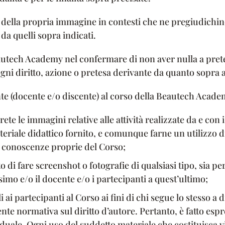
della propria immagine in contesti che ne pregiudichino
da quelli sopra indicati.
 Beautech Academy nel confermare di non aver nulla a pre
gni diritto, azione o pretesa derivante da quanto sopra 
ante (docente e/o discente) al corso della Beautech Acad
rete le immagini relative alle attività realizzate da e con i
riale didattico fornito, e comunque farne un utilizzo d
le conoscenze proprie del Corso;
to di fare screenshot o fotografie di qualsiasi tipo, sia p
simo e/o il docente e/o i partecipanti a quest’ultimo;
 ai partecipanti al Corso ai fini di chi segue lo stesso a
ente normativa sul diritto d’autore. Pertanto, è fatto espr
duale. Ogni uso del suddetto materiale che costituisca vi